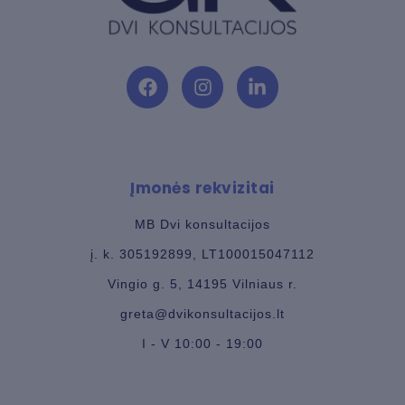
F
I
L
a
n
i
c
s
n
e
t
k
b
a
e
Įmonės rekvizitai
o
g
d
o
r
i
k
a
n
MB Dvi konsultacijos
m
-
į. k. 305192899, LT100015047112
i
n
Vingio g. 5, 14195 Vilniaus r.
greta@dvikonsultacijos.lt
I - V 10:00 - 19:00