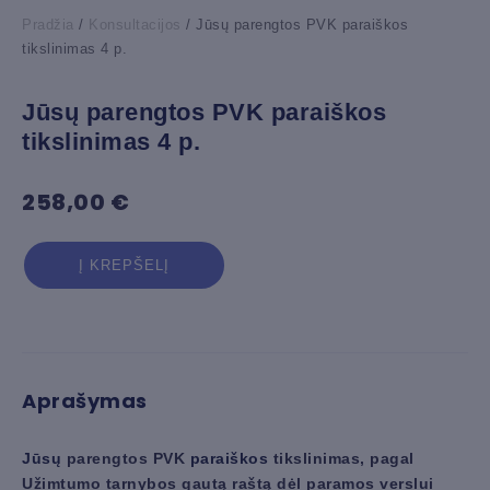
Pradžia
/
Konsultacijos
/ Jūsų parengtos PVK paraiškos
tikslinimas 4 p.
Jūsų parengtos PVK paraiškos
tikslinimas 4 p.
258,00
€
produkto
Į KREPŠELĮ
kiekis:
Jūsų
parengtos
PVK
paraiškos
Aprašymas
tikslinimas
4
p.
Jūsų
parengtos PVK
paraiškos
tikslinimas, pagal
Užimtumo tarnybos gautą raštą dėl paramos verslui