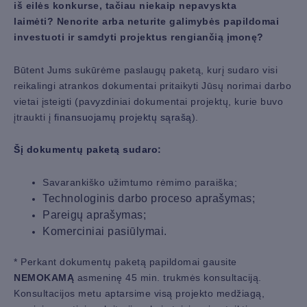
iš eilės konkurse, tačiau niekaip nepavyskta
laimėti? Nenorite arba neturite galimybės papildomai
investuoti ir samdyti projektus rengiančią įmonę?
Būtent Jums sukūrėme paslaugų paketą, kurį sudaro visi
reikalingi atrankos dokumentai pritaikyti Jūsų norimai darbo
vietai įsteigti (pavyzdiniai dokumentai projektų, kurie buvo
įtraukti į
finansuojamų projektų sąrašą
).
Šį dokumentų paketą sudaro:
Savarankiško užimtumo rėmimo paraiška;
Technologinis darbo proceso aprašymas;
Pareigų aprašymas;
Komerciniai pasiūlymai.
* Perkant dokumentų paketą papildomai gausite
NEMOKAMĄ
asmeninę 45 min. trukmės konsultaciją.
Konsultacijos metu aptarsime visą projekto medžiagą,