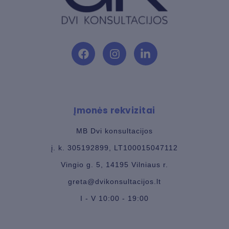
F
I
L
a
n
i
c
s
n
e
t
k
b
a
e
Įmonės rekvizitai
o
g
d
o
r
i
k
a
n
MB Dvi konsultacijos
m
-
į. k. 305192899, LT100015047112
i
n
Vingio g. 5, 14195 Vilniaus r.
greta@dvikonsultacijos.lt
I - V 10:00 - 19:00