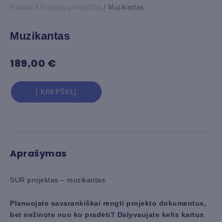
Pradžia
/
Projektų pavyzdžiai
/ Muzikantas
Muzikantas
189,00
€
produkto
Į KREPŠELĮ
kiekis:
Muzikantas
Aprašymas
SUR projektas – muzikantas
Planuojate savarankiškai rengti projekto dokumentus,
bet nežinote nuo ko pradėti? Dalyvaujate kelis kartus