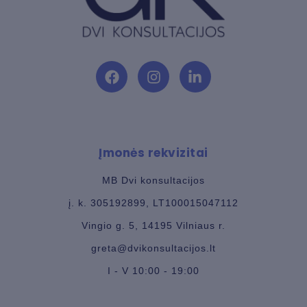
F
I
L
a
n
i
c
s
n
e
t
k
b
a
e
Įmonės rekvizitai
o
g
d
o
r
i
k
a
n
MB Dvi konsultacijos
m
-
į. k. 305192899, LT100015047112
i
n
Vingio g. 5, 14195 Vilniaus r.
greta@dvikonsultacijos.lt
I - V 10:00 - 19:00