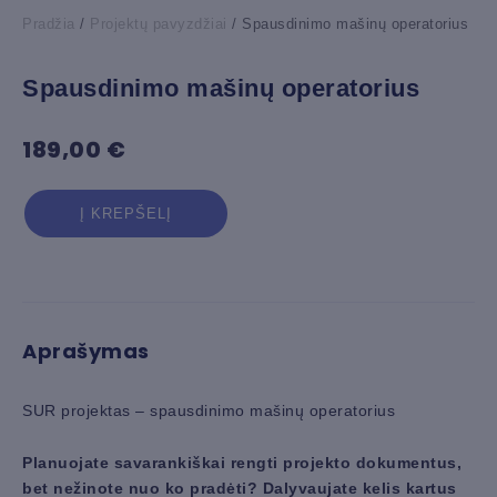
Pradžia
/
Projektų pavyzdžiai
/ Spausdinimo mašinų operatorius
Spausdinimo mašinų operatorius
189,00
€
produkto
Į KREPŠELĮ
kiekis:
Spausdinimo
mašinų
operatorius
Aprašymas
SUR projektas – spausdinimo mašinų operatorius
Planuojate savarankiškai rengti projekto dokumentus,
bet nežinote nuo ko pradėti? Dalyvaujate kelis kartus