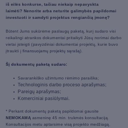
iš eilės konkurse, tačiau niekaip nepavyskta
laimėti? Nenorite arba neturite galimybės papildomai
investuoti ir samdyti projektus rengiančią įmonę?
Būtent Jums sukūrėme paslaugų paketą, kurį sudaro visi
reikalingi atrankos dokumentai pritaikyti Jūsų norimai darbo
vietai įsteigti (pavyzdiniai dokumentai projektų, kurie buvo
įtraukti į
finansuojamų projektų sąrašą
).
Šį dokumentų paketą sudaro:
Savarankiško užimtumo rėmimo paraiška;
Technologinis darbo proceso aprašymas;
Pareigų aprašymas;
Komerciniai pasiūlymai.
* Perkant dokumentų paketą papildomai gausite
NEMOKAMĄ
asmeninę 45 min. trukmės konsultaciją.
Konsultacijos metu aptarsime visą projekto medžiagą,