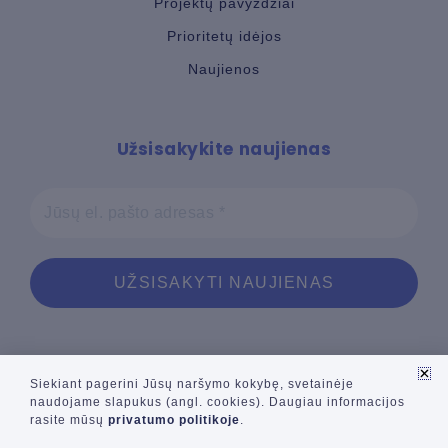
Projektų pavyzdžiai
Prioritetų idėjos
Naujienos
Užsisakykite naujienas
Siekiant pagerini Jūsų naršymo kokybę, svetainėje
naudojame slapukus (angl. cookies). Daugiau informacijos
© 2024 Dvi konsultacijos
rasite mūsų
privatumo politikoje
.