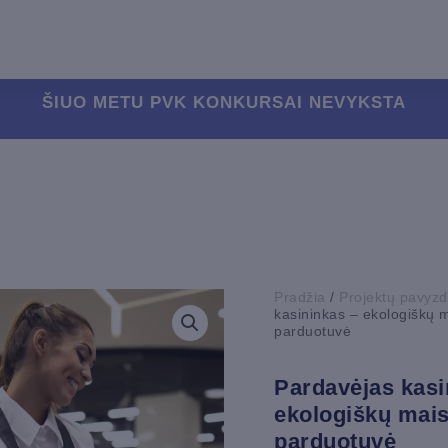
ŠIUO METU PVK KONKURSAI NEVYKSTA
Pradžia
/
Projektų pavyzd
kasininkas – ekologiškų 
parduotuvė
Pardavėjas kasi
ekologiškų mais
parduotuvė