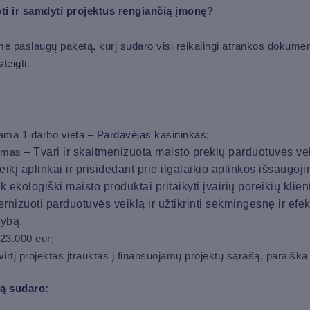
ti ir samdyti projektus rengiančią įmonę?
 paslaugų paketą, kurį sudaro visi reikalingi atrankos dokument
steigti.
iama 1 darbo vieta –
Pardavėjas kasininkas
;
šymas –
Tvari ir skaitmenizuota maisto prekių parduotuvės ve
ikį aplinkai ir prisidedant prie ilgalaikio aplinkos išsaugo
 ekologiški maisto produktai pritaikyti įvairių poreikių klie
ernizuoti parduotuvės veiklą ir užtikrinti sėkmingesnę ir ef
kybą
.
 23.000 eur;
virtį projektas įtrauktas į finansuojamų projektų sąrašą, paraiška
ą sudaro: