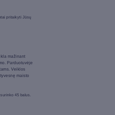
ai pritaikyti Jūsų
ikla mažinant
jimo. Parduotuvėje
ntams. Veiklos
ektyvesnę maisto
 surinko 45 balus.