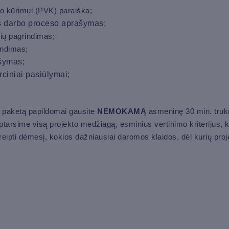
o kūrimui (PVK) paraiška;
s darbo proceso aprašymas;
ių pagrindimas;
indimas;
šymas;
ciniai pasiūlymai;
 paketą papildomai gausite
NEMOKAMĄ
asmeninę 30 min. truk
tarsime visą projekto medžiagą, esminius vertinimo kriterijus, ka
eipti dėmesį, kokios dažniausiai daromos klaidos, dėl kurių pro