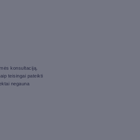
mės konsultaciją.
ip teisingai pateikti
jektai negauna