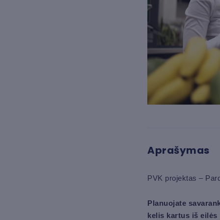
Aprašymas
PVK projektas – Pard
Planuojate savarank
kelis kartus iš eilė