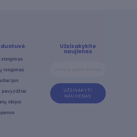
arduotuvė
Užsisakykite
naujienas
 steigimas
tų rengimas
ultacijos
ų pavyzdžiai
tetų idėjos
jienos