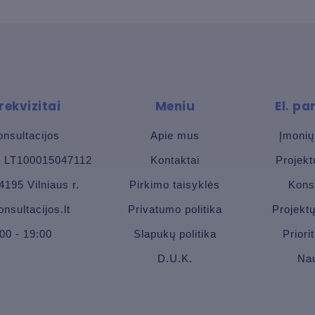
rekvizitai
Meniu
El. p
nsultacijos
Apie mus
Įmonių
9, LT100015047112
Kontaktai
Projek
4195 Vilniaus r.
Pirkimo taisyklės
Kons
nsultacijos.lt
Privatumo politika
Projekt
:00 - 19:00
Slapukų politika
Priori
D.U.K.
Nau