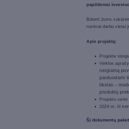
papildomai investuo
Būtent Jums sukūrėme
norimai darbo vietai
į
Apie projektą:
Projekte steig
Veiklos apra
neigiamą pove
parduodami tik
tikslas – mod
produktų pre
Projekto vertė
2024 m. III ket
Šį dokumentų paket