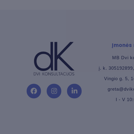
Įmonės 
MB Dvi ko
į. k. 30519289
Vingio g. 5, 1
greta@dviko
F
I
L
a
n
i
I - V 10
c
s
n
e
t
k
b
a
e
o
g
d
o
r
i