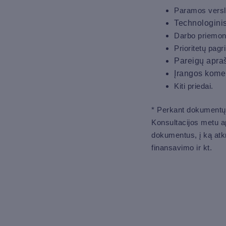
Paramos versl
Technologini
Darbo priemon
Prioritetų pagr
Pareigų apra
Įrangos komer
Kiti priedai.
* Perkant dokumentų
Konsultacijos metu ap
dokumentus, į ką atkr
finansavimo ir kt.