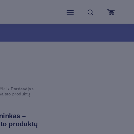
CART
žiai
/ Pardavėjas
maisto produktų
ninkas –
to produktų