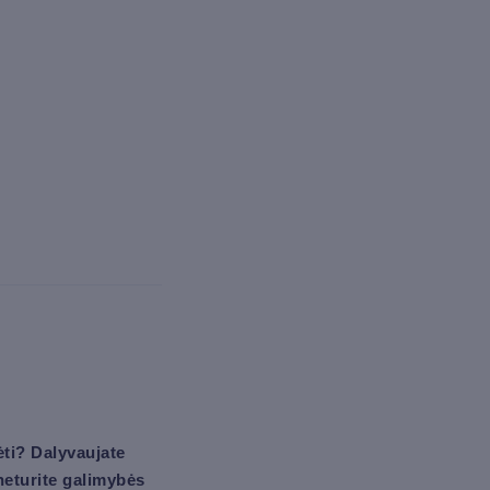
ti? Dalyvaujate
 neturite galimybės