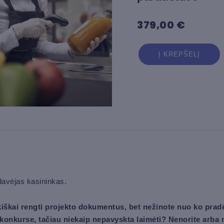
379,00
€
produkto
Į KREPŠELĮ
kiekis:
Pardavėjas
kasininkas
-
ekologiškų
maisto
produktų
parduotuvė
avėjas kasininkas.
iškai rengti projekto dokumentus, bet nežinote nuo ko pradė
s konkurse, tačiau niekaip nepavyskta laimėti? Nenorite arba